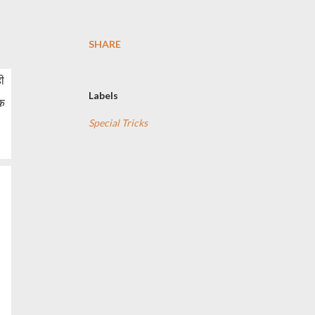
SHARE
ी
Labels
ैक
Special Tricks