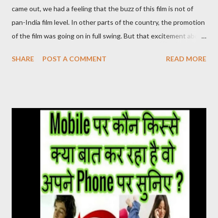
came out, we had a feeling that the buzz of this film is not of
pan-India film level. In other parts of the country, the promotion
of the film was going on in full swing. But that excitement about
the film was not being seen in the Hindi belt. ‘Pushpa’ released
SHARE
POST A COMMENT
READ MORE
on 17 December. After watching this film, it seems that the
makers were sure about their product. Pushpa Movie Online देख
सकते है निचे जाइये Live चल रहा है और Download का Link भी निचे दिया गया है
PUSHPA MOVIE STORY The story of the film Pushpa
completely revolves around Pushpa Raj. In the character of
Pushpa Raj, Allu Arjun has not molded himself but has lived it. It
doesn’t feel like Allu Arjun is acting in the film. It seems that
Pushpa Raj has been living in the forest for years. He grew up
there. Devi Sri Prasad has given a brilliant background score in
the film. The one who breathes life into the film. At the same
time, Samantha Ruth Prabhu’s song U Antawa ...