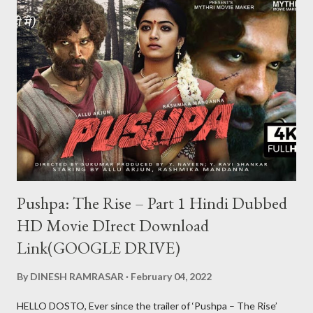
chips nikal lete hai aur agar usne teen patti me complaint kar lu
to aapki id block ho jayegi aur aapki id ka balance 0 ho jayega aur
aap kabhi bhi us id se khel nahi payenge Aur ha ek baat teen
patti ko hack to nahi kiya ja sakta lekin teen patti ke jariye hum
kisi bhi table pe thode samaye ke liye aapko jitni chips chahiye
utni la sakte hi lekin wo chips sirf show karengi wo bh...
Pushpa: The Rise – Part 1 Hindi Dubbed
HD Movie DIrect Download
Link(GOOGLE DRIVE)
By
DINESH RAMRASAR
February 04, 2022
HELLO DOSTO, Ever since the trailer of ‘Pushpa – The Rise’