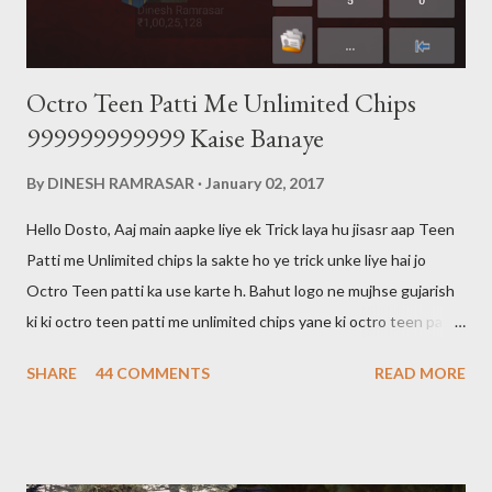
Octro Teen Patti Me Unlimited Chips
999999999999 Kaise Banaye
By
DINESH RAMRASAR
January 02, 2017
Hello Dosto, Aaj main aapke liye ek Trick laya hu jisasr aap Teen
Patti me Unlimited chips la sakte ho ye trick unke liye hai jo
Octro Teen patti ka use karte h. Bahut logo ne mujhse gujarish
ki ki octro teen patti me unlimited chips yane ki octro teen patti
ko hack kaise karte hai main aapko bata du ki octro teen patti ko
SHARE
44 COMMENTS
READ MORE
hack nahi kar sakte aur aaj tak kisi ne bhi nahi kiya hai. 999 wali
chips bhi sirf show hogi kisi ko transfer ya khel nahi sakte Halaki
kisi ki id hack karke hum uske chips nikal sakte hai lekin aaj kal wo
bhi banned ho gaya hai agar aap jiski id hack karte hai aur sare