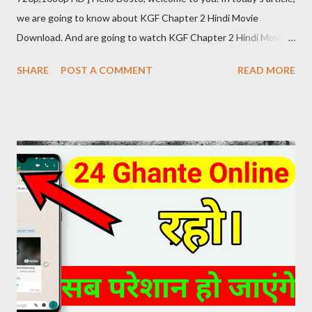
we are going to know about KGF Chapter 2 Hindi Movie
Download. And are going to watch KGF Chapter 2 Hindi Movie
Download Review at the same time. The craze of KGF Chapter
SHARE
POST A COMMENT
READ MORE
2 Hindi is as much in the global as in the fans of Hindi films. KGF
Chapter 2 Hindi Movie Details Release Date: 14 April 2022
(India) Movies Name: K G F Chapter 2 (2022) Genre: Action,
Drama, Thriller Director: Prashanth Neel Producer: Vijay
Kiragandur Production: Hombale Films Writer: Prashanth Neel
Music: Ravi Basrur Language: Hindi KGF 2 HINDI DUBBED
DIRECT DOWNLOAD LINK KGF 2 (2022) Hindi Dubbed 480p
[445 MB] Download Link ( click here ) KGF 2 (2022) Hindi Dubbed
720p [1.5 GB] Download Link ( click here ) KGF 2 (2022) Hindi
Dubbed 1080p [5 GB] Download Link ( click here )