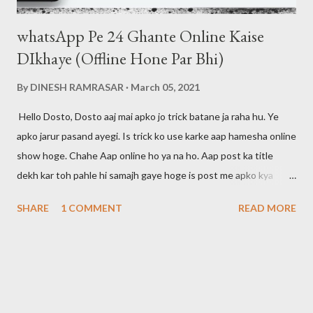
whatsApp Pe 24 Ghante Online Kaise
DIkhaye (Offline Hone Par Bhi)
By
DINESH RAMRASAR
March 05, 2021
Hello Dosto, Dosto aaj mai apko jo trick batane ja raha hu. Ye
apko jarur pasand ayegi. Is trick ko use karke aap hamesha online
show hoge. Chahe Aap online ho ya na ho. Aap post ka title
dekh kar toh pahle hi samajh gaye hoge is post me apko kya
btaya jayega. Dosto maine apni pichli post me bataya tha ki agar
SHARE
1 COMMENT
READ MORE
aap whatsapp call ko disable karna chahte hai toh aap ye post
padh skte hai. Mai aapke liye hamesha kuch na kuch new tricks
search karta rhta hu. Toh agar aap ye tricks seekhna chahte hai
toh post ko padhte rahiye. Is trick ko use karke aap offline time
par bhi apne aap ko hamesha online rakh skte hai. Aur aap apne
dosto ko bewkuf bana skte hai. Apka koi related ya dost yahi