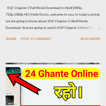
KGF Chapter 2 Full Movie Download In Hindi [480p,
720p,1080p HD ] Hello Dosto, welcome to you. In today’s article,
we are going to know about KGF Chapter 2 Hindi Movie
Download. And are going to watch KGF Chapter 2 Hindi Movie
Download Review at the same time. The craze of KGF Chapter
SHARE
POST A COMMENT
READ MORE
2 Hindi is as much in the global as in the fans of Hindi films. KGF
Chapter 2 Hindi Movie Details Release Date: 14 April 2022
(India) Movies Name: K G F Chapter 2 (2022) Genre: Action,
Drama, Thriller Director: Prashanth Neel Producer: Vijay
Kiragandur Production: Hombale Films Writer: Prashanth Neel
Music: Ravi Basrur Language: Hindi KGF 2 HINDI DUBBED
DIRECT DOWNLOAD LINK KGF 2 (2022) Hindi Dubbed 480p
[445 MB] Download Link ( click here ) KGF 2 (2022) Hindi Dubbed
720p [1.5 GB] Download Link ( click here ) KGF 2 (2022) Hindi
Dubbed 1080p [5 GB] Download Link ( click here )