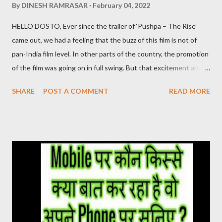
By
DINESH RAMRASAR
February 04, 2022
HELLO DOSTO, Ever since the trailer of ‘Pushpa – The Rise’
came out, we had a feeling that the buzz of this film is not of
pan-India film level. In other parts of the country, the promotion
of the film was going on in full swing. But that excitement about
the film was not being seen in the Hindi belt. ‘Pushpa’ released
SHARE
POST A COMMENT
READ MORE
on 17 December. After watching this film, it seems that the
makers were sure about their product. Pushpa Movie Online देख
सकते है निचे जाइये Live चल रहा है और Download का Link भी निचे दिया गया है
PUSHPA MOVIE STORY The story of the film Pushpa
completely revolves around Pushpa Raj. In the character of
Pushpa Raj, Allu Arjun has not molded himself but has lived it. It
doesn’t feel like Allu Arjun is acting in the film. It seems that
Pushpa Raj has been living in the forest for years. He grew up
there. Devi Sri Prasad has given a brilliant background score in
the film. The one who breathes life into the film. At the same