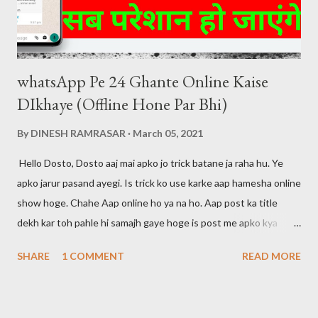
whatsApp Pe 24 Ghante Online Kaise
DIkhaye (Offline Hone Par Bhi)
By
DINESH RAMRASAR
March 05, 2021
Hello Dosto, Dosto aaj mai apko jo trick batane ja raha hu. Ye
apko jarur pasand ayegi. Is trick ko use karke aap hamesha online
show hoge. Chahe Aap online ho ya na ho. Aap post ka title
dekh kar toh pahle hi samajh gaye hoge is post me apko kya
btaya jayega. Dosto maine apni pichli post me bataya tha ki agar
SHARE
1 COMMENT
READ MORE
aap whatsapp call ko disable karna chahte hai toh aap ye post
padh skte hai. Mai aapke liye hamesha kuch na kuch new tricks
search karta rhta hu. Toh agar aap ye tricks seekhna chahte hai