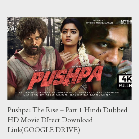
kisi ki id hack karke hum uske chips nikal sakte hai lekin aaj kal wo
bhi banned ho gaya hai agar aap jiski id hack karte hai aur sare
chips nikal lete hai aur agar usne teen patti me complaint kar lu
to aapki id block ho jayegi aur aapki id ka balance 0 ho jayega aur
aap kabhi bhi us id se khel nahi payenge Aur ha ek baat teen
patti ko hack to nahi kiya ja sakta lekin teen patti ke jariye hum
kisi bhi table pe thode samaye ke liye aapko jitni chips chahiye
utni la sakte hi lekin wo chips sirf show karengi wo bh...
Pushpa: The Rise – Part 1 Hindi Dubbed
HD Movie DIrect Download
Link(GOOGLE DRIVE)