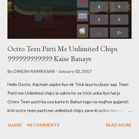
Octro Teen Patti Me Unlimited Chips
999999999999 Kaise Banaye
By
DINESH RAMRASAR
January 02, 2017
Hello Dosto, Aaj main aapke liye ek Trick laya hu jisasr aap Teen
Patti me Unlimited chips la sakte ho ye trick unke liye hai jo
Octro Teen patti ka use karte h. Bahut logo ne mujhse gujarish
ki ki octro teen patti me unlimited chips yane ki octro teen patti
ko hack kaise karte hai main aapko bata du ki octro teen patti ko
SHARE
44 COMMENTS
READ MORE
hack nahi kar sakte aur aaj tak kisi ne bhi nahi kiya hai. 999 wali
chips bhi sirf show hogi kisi ko transfer ya khel nahi sakte Halaki