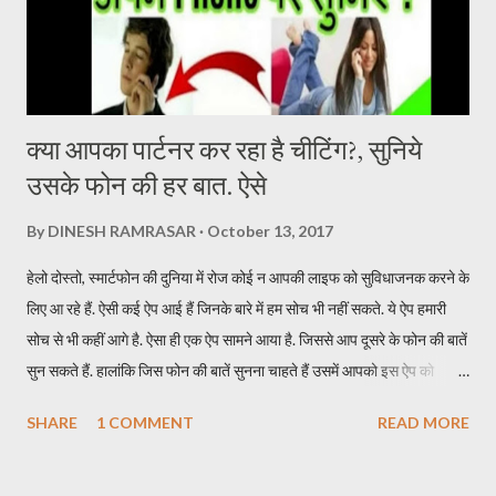
time, Samantha Ruth Prabhu’s song U Antawa ...
क्या आपका पार्टनर कर रहा है चीटिंग?, सुनिये
उसके फोन की हर बात. ऐसे
By
DINESH RAMRASAR
October 13, 2017
हेलो दोस्तो, स्मार्टफोन की दुनिया में रोज कोई न आपकी लाइफ को सुविधाजनक करने के
लिए आ रहे हैं. ऐसी कई ऐप आई हैं जिनके बारे में हम सोच भी नहीं सकते. ये ऐप हमारी
सोच से भी कहीं आगे है. ऐसा ही एक ऐप सामने आया है. जिससे आप दूसरे के फोन की बातें
सुन सकते हैं. हालांकि जिस फोन की बातें सुनना चाहते हैं उसमें आपको इस ऐप को
इन्स्टॉल करना होगा. इस ऐप का नाम TickleMyPhone है. जिसके जरिये आप दूसरे
SHARE
1 COMMENT
READ MORE
की फोन की बाते सुन सकते हैं. इसके लिए आपकों उस फोन में ऐप इन्सटॉल करने के बाद
यूजर को स्मार्टफोन अपने पास लेना होगा. एक SMS से सुन पाएंगे दूसरे फोन की बातें ऐप
को इन्स्टॉल करने के बाद किसी दूसरे मोबाइल की बातें सुनने के लिए आपको सिर्फ एक