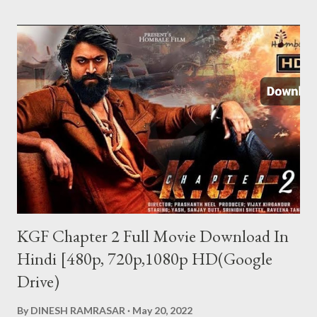
SMS करना होता है. SMS करते ही आपके पास कॉल आ जाएगी और उस फोन की सारी
बातें आप आसानी से सुन पाएंगे. अगर फोन डिस्कनेक्ट हो जाता है तो आपको फिर उस
फोन पर SMS करना होगा. इस ऐप की खास बात ये है कि SMS जाने पर उस फोन में
रिंग नहीं जाती और दूसरे को पता नहीं चलता कि कॉल आया है. इस ऐप का फ्री और पेड
वर्जन दोनों उपलब्ध हैं. पेड वर्जन की प्राइस 122 रुपए है. जिसमे...
KGF Chapter 2 Full Movie Download In
Hindi [480p, 720p,1080p HD(Google
Drive)
By
DINESH RAMRASAR
May 20, 2022